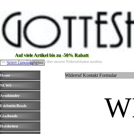
Direkt zum Seiteninhalt
Auf viele Artikel bis zu -50% Rabatt
Sie können Ihren Rücktritt auch über unseren Widerrufsbutton ausüben.
Select Language
▼
Suchen
Menü überspringen
Widerruf Kontakt Formular
Home
NEWS
▼
W
Armbänder
▼
Edelstein Beads
▼
Glasbeads
▼
Halsketten
▼