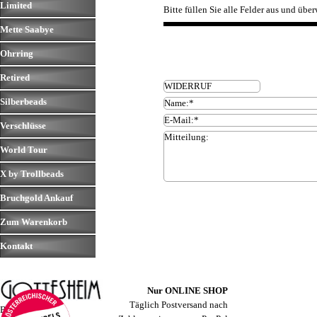
Limited
▼
Bitte füllen Sie alle Felder aus und über
Mette Saabye
▼
Ohrring
▼
Retired
▼
Silberbeads
▼
Verschlüsse
▼
World Tour
▼
X by Trollbeads
▼
Bruchgold Ankauf
▼
Zum Warenkorb
Kontakt
▼
19.06.2026
Nur ONLINE SHOP
Täglich Postversand nach
Baumeistergasse